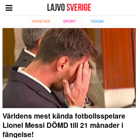
START
NYHETER
SPORT
TEKNIK
NYHETER
NÖJE
TV
TEKNIK
ESPORT
QUIZ
SPORT
GIVANDE
Världens mest kända fotbollsspelare
Lionel Messi DÖMD till 21 månader i
fängelse!