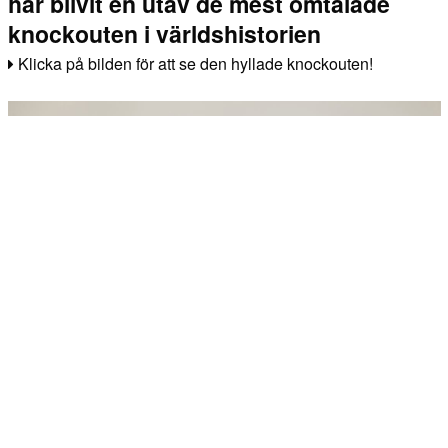
har blivit en utav de mest omtalade
knockouten i världshistorien
Klicka på bilden för att se den hyllade knockouten!
Hur onlineunderhållning påverkar oss
Onlineunderhållning är ett stort fenomen i våra liv. Vi