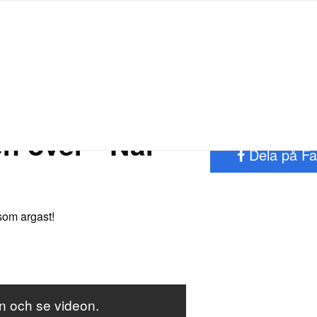
TRA
De står i fönstret och kollar på nyårsraketerna - helt plötsligt
händer något som bara inte kan hända!
RT
QUIZ
SPORT
GIVANDE
Dela artikeln
en över - När
Dela på F
 som argast!
en och se videon.