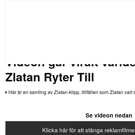
EX
START
NYHETER
NÖJE
TV
TEKNIK
ESPO
Nyheter
Videon går viralt värld
Zlatan Ryter Till
Här är en samling av Zlatan-klipp, tillfällen som Zlatan vart
Se videon nedan
Klicka här för att stänga reklamfilm