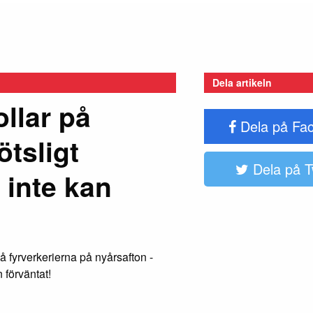
Dela artikeln
ollar på
Dela på Fa
ötsligt
Dela på T
 inte kan
å fyrverkerierna på nyårsafton -
förväntat!