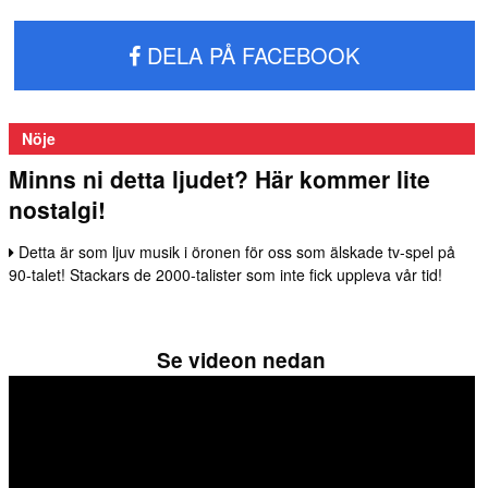
DELA PÅ FACEBOOK
Nöje
Minns ni detta ljudet? Här kommer lite
nostalgi!
Detta är som ljuv musik i öronen för oss som älskade tv-spel på
90-talet! Stackars de 2000-talister som inte fick uppleva vår tid!
Se videon nedan