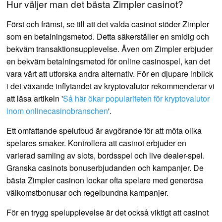
Hur väljer man det bästa Zimpler casinot?
Först och främst, se till att det valda casinot stöder Zimpler
som en betalningsmetod. Detta säkerställer en smidig och
bekväm transaktionsupplevelse. Även om Zimpler erbjuder
en bekväm betalningsmetod för online casinospel, kan det
vara värt att utforska andra alternativ. För en djupare inblick
i det växande inflytandet av kryptovalutor rekommenderar vi
att läsa artikeln '
Så här ökar populariteten för kryptovalutor
inom onlinecasinobranschen
'.
Ett omfattande spelutbud är avgörande för att möta olika
spelares smaker. Kontrollera att casinot erbjuder en
varierad samling av slots, bordsspel och live dealer-spel.
Granska casinots bonuserbjudanden och kampanjer. De
bästa Zimpler casinon lockar ofta spelare med generösa
välkomstbonusar och regelbundna kampanjer.
För en trygg spelupplevelse är det också viktigt att casinot