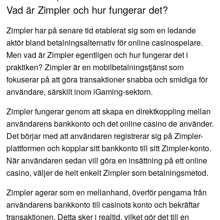
Vad är Zimpler och hur fungerar det?
Zimpler har på senare tid etablerat sig som en ledande
aktör bland betalningsalternativ för online casinospelare.
Men vad är Zimpler egentligen och hur fungerar det i
praktiken? Zimpler är en mobilbetalningstjänst som
fokuserar på att göra transaktioner snabba och smidiga för
användare, särskilt inom iGaming-sektorn.
Zimpler fungerar genom att skapa en direktkoppling mellan
användarens bankkonto och det online casino de använder.
Det börjar med att användaren registrerar sig på Zimpler-
plattformen och kopplar sitt bankkonto till sitt Zimpler-konto.
När användaren sedan vill göra en insättning på ett online
casino, väljer de helt enkelt Zimpler som betalningsmetod.
Zimpler agerar som en mellanhand, överför pengarna från
användarens bankkonto till casinots konto och bekräftar
transaktionen. Detta sker i realtid, vilket gör det till en