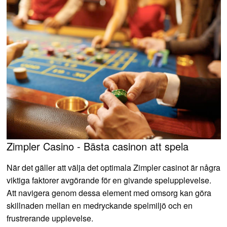
Zimpler Casino - Bästa casinon att spela
När det gäller att välja det optimala Zimpler casinot är några
viktiga faktorer avgörande för en givande spelupplevelse.
Att navigera genom dessa element med omsorg kan göra
skillnaden mellan en medryckande spelmiljö och en
frustrerande upplevelse.