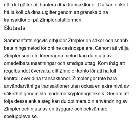
när det gäller att hantera dina transaktioner. Du kan enkelt
hålla koll på dina utgifter genom att granska dina
transaktioner på Zimpler-plattformen.
Slutsats
Sammanfattningsvis erbjuder Zimpler en säker och snabb
betalningsmetod för online casinospelare. Genom att välja
Zimpler som din föredragna metod kan du njuta av
omedelbara insättningar och smidiga uttag. Kom ihåg att
regelbundet övervaka ditt Zimpler-konto för att ha full
kontroll över dina transaktioner. Zimpler ger inte bara
användarvänliga transaktioner utan också en extra nivå av
säkerhet genom sin moderna krypteringsteknik. Genom att
följa dessa enkla steg kan du optimera din användning av
Zimpler och njuta av en tryggare och bekvämare
spelupplevelse.