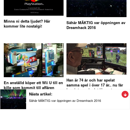
Minns ni detta ljudet? Här
Såhär MÄKTIG var öppningen av
kommer lite nostalgi!
Dreamhack 2016
Han är 74 år och har spelat
En anställd köper ett Wii U till en
samma spel i över 17 år.. nu får
kille som kommit till affären
han inte spela det längre!
varje dag för att spela..
Nästa artikel:
Såhär MÄKTIG var öppningen av Dreamhack 2016
Esport
Såhär MÄKTIG var öppningen av
Dreamhack 2016