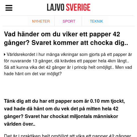
START
NYHETER
SPORT
TEKNIK
Vad händer om du viker ett papper 42
NYHETER
gånger? Svaret kommer att chocka dig..
NÖJE
Världsrekordet i hur många vikningar som gjorts på ett papper är
TV
för nuvarande 13 gånger, då krävdes ett papper hela 4km långt..
TEKNIK
Så att kunna vika det 42 gånger är i princip helt omöjligt.. Men vad
hade hänt om det var möjligt?
ESPORT
QUIZ
Tänk dig att du har ett papper som är 0.10 mm tjockt,
SPORT
vad hade då hänt om du vek det på mitten hela 42
GIVANDE
gånger? Svaret har chockat miljontals människor
världen över..
Det är i praktiken helt omöjligt att vika ett papper 42 gånger,