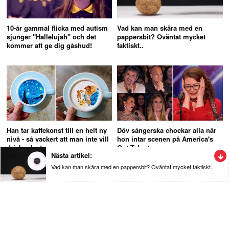
10-år gammal flicka med autism
Vad kan man skära med en
sjunger "Hallelujah" och det
pappersbit? Oväntat mycket
kommer att ge dig gåshud!
faktiskt..
Han tar kaffekonst till en helt ny
Döv sångerska chockar alla när
nivå - så vackert att man inte vill
hon intar scenen på America's
dricka den!
Got Talent
Nästa artikel:
Vad kan man skära med en pappersbit? Oväntat mycket faktiskt..
Nöje
Vad kan man skära med en pappersbit?
Oväntat mycket faktiskt..