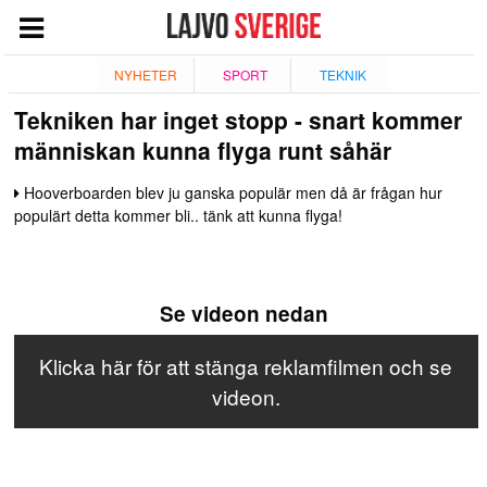
START
NYHETER
SPORT
TEKNIK
Tekniken har inget stopp - snart kommer
NYHETER
människan kunna flyga runt såhär
NÖJE
Hooverboarden blev ju ganska populär men då är frågan hur
TV
populärt detta kommer bli.. tänk att kunna flyga!
TEKNIK
ESPORT
Se videon nedan
QUIZ
SPORT
Klicka här för att stänga reklamfilmen och se
videon.
GIVANDE