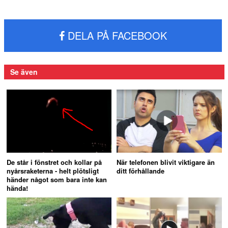
DELA PÅ FACEBOOK
Se även
De står i fönstret och kollar på
När telefonen blivit viktigare än
nyårsraketerna - helt plötsligt
ditt förhållande
händer något som bara inte kan
hända!