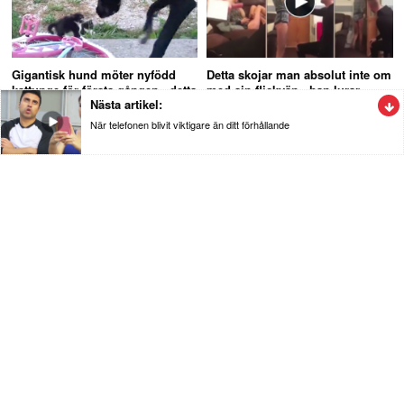
Gigantisk hund möter nyfödd
Detta skojar man absolut inte om
kattunge för första gången - detta
med sin flickvän - han lurar
Nästa artikel:
måste du se!
henne totalt
När telefonen blivit viktigare än ditt förhållande
Nöje
När telefonen blivit viktigare än ditt
förhållande
Hysteriskt roligt klipp och igenkänningsfaktorn är 100% :) När sin
partner värderar telefonen högre än ert förhållande.
Se videon nedan