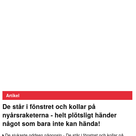
Artikel
De står i fönstret och kollar på
nyårsraketerna - helt plötsligt händer
något som bara inte kan hända!
De sjukaste oddsen någonsin - De står i fönstret och kollar på