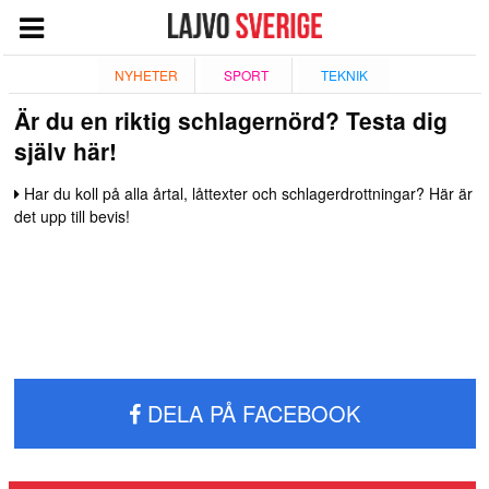
START
NYHETER
SPORT
TEKNIK
Är du en riktig schlagernörd? Testa dig
NYHETER
själv här!
NÖJE
Har du koll på alla årtal, låttexter och schlagerdrottningar? Här är
TV
det upp till bevis!
TEKNIK
ESPORT
QUIZ
SPORT
GIVANDE
DELA PÅ FACEBOOK