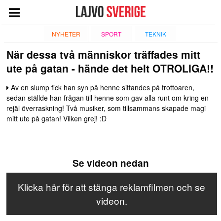
START
NYHETER
SPORT
TEKNIK
När dessa två människor träffades mitt
NYHETER
ute på gatan - hände det helt OTROLIGA!!
NÖJE
Av en slump fick han syn på henne sittandes på trottoaren,
TV
sedan ställde han frågan till henne som gav alla runt om kring en
TEKNIK
rejäl överraskning! Två musiker, som tillsammans skapade magi
mitt ute på gatan! Vilken grej! :D
ESPORT
QUIZ
Se videon nedan
SPORT
GIVANDE
Klicka här för att stänga reklamfilmen och se
videon.