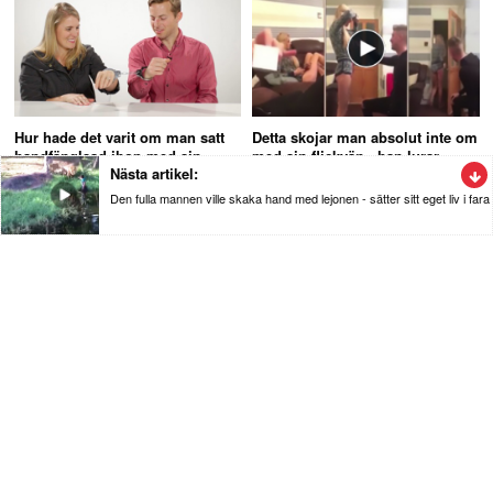
Hur hade det varit om man satt
Detta skojar man absolut inte om
handfänglsad ihop med sin
med sin flickvän - han lurar
Nästa artikel:
partner under 24 timmar
henne totalt
Den fulla mannen ville skaka hand med lejonen - sätter sitt eget liv i fara
Nyheter
Den fulla mannen ville skaka hand med
lejonen - sätter sitt eget liv i fara
Mannen som inte har någon rädsla i kroppen riskerar sitt liv när
han tar sig ner till lejonen på Nehru Zoologiska Park.
Se videon nedan