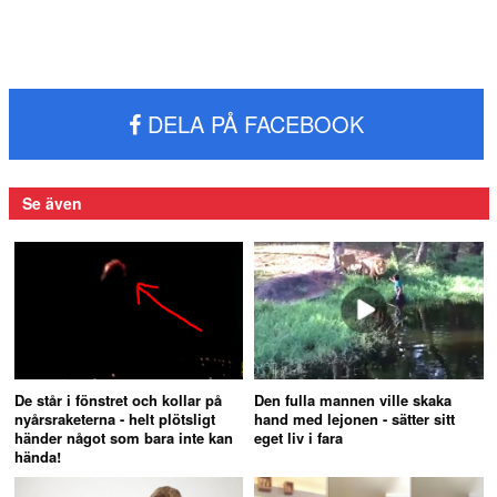
DELA PÅ FACEBOOK
Se även
De står i fönstret och kollar på
Den fulla mannen ville skaka
nyårsraketerna - helt plötsligt
hand med lejonen - sätter sitt
händer något som bara inte kan
eget liv i fara
hända!