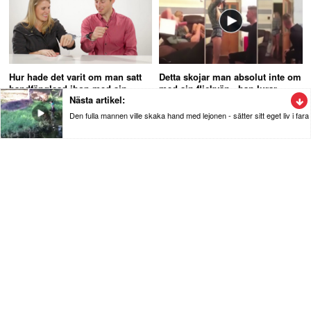
Hur hade det varit om man satt
Detta skojar man absolut inte om
handfänglsad ihop med sin
med sin flickvän - han lurar
Nästa artikel:
partner under 24 timmar
henne totalt
Den fulla mannen ville skaka hand med lejonen - sätter sitt eget liv i fara
Nyheter
Den fulla mannen ville skaka hand med
lejonen - sätter sitt eget liv i fara
Mannen som inte har någon rädsla i kroppen riskerar sitt liv när
han tar sig ner till lejonen på Nehru Zoologiska Park.
Se videon nedan