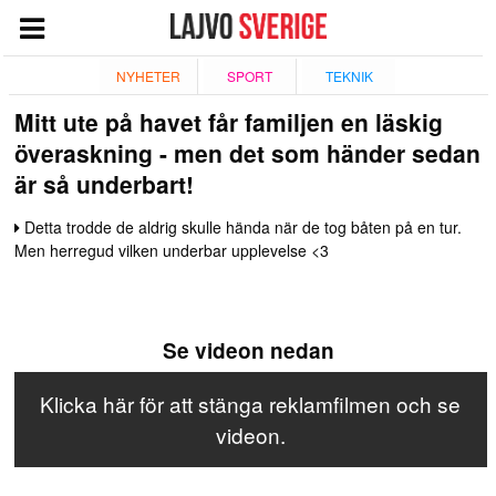
START
NYHETER
SPORT
TEKNIK
Mitt ute på havet får familjen en läskig
NYHETER
överaskning - men det som händer sedan
NÖJE
är så underbart!
TV
Detta trodde de aldrig skulle hända när de tog båten på en tur.
TEKNIK
Men herregud vilken underbar upplevelse <3
ESPORT
QUIZ
Se videon nedan
SPORT
Klicka här för att stänga reklamfilmen och se
GIVANDE
videon.