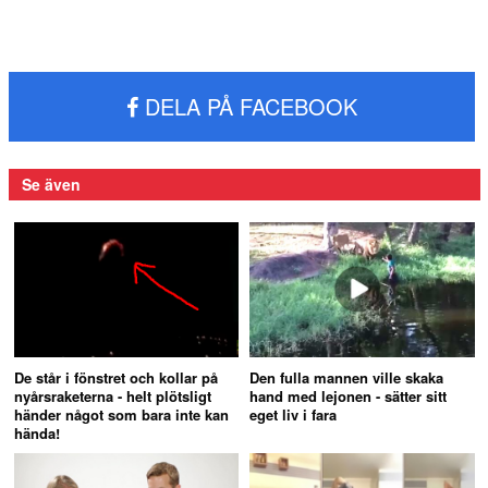
DELA PÅ FACEBOOK
Se även
De står i fönstret och kollar på
Den fulla mannen ville skaka
nyårsraketerna - helt plötsligt
hand med lejonen - sätter sitt
händer något som bara inte kan
eget liv i fara
hända!