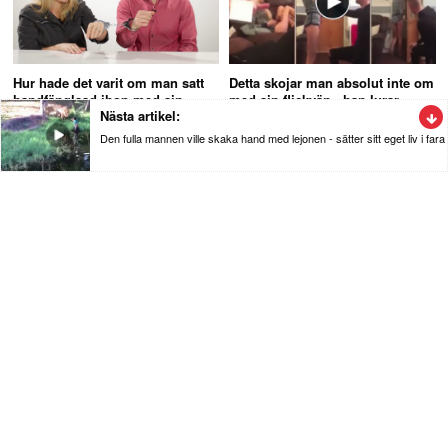
Hur hade det varit om man satt
Detta skojar man absolut inte om
handfänglsad ihop med sin
med sin flickvän - han lurar
Nästa artikel:
partner under 24 timmar
henne totalt
Den fulla mannen ville skaka hand med lejonen - sätter sitt eget liv i fara
Nyheter
Den fulla mannen ville skaka hand med
lejonen - sätter sitt eget liv i fara
Mannen som inte har någon rädsla i kroppen riskerar sitt liv när
han tar sig ner till lejonen på Nehru Zoologiska Park.
Se videon nedan