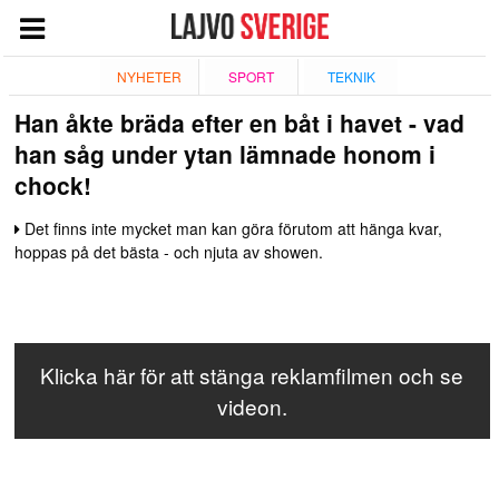
START
NYHETER
SPORT
TEKNIK
Han åkte bräda efter en båt i havet - vad
NYHETER
han såg under ytan lämnade honom i
NÖJE
chock!
TV
Det finns inte mycket man kan göra förutom att hänga kvar,
TEKNIK
hoppas på det bästa - och njuta av showen.
ESPORT
QUIZ
SPORT
Klicka här för att stänga reklamfilmen och se
videon.
GIVANDE