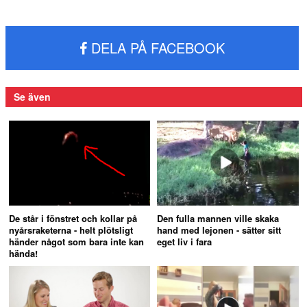
DELA PÅ FACEBOOK
Se även
De står i fönstret och kollar på
Den fulla mannen ville skaka
nyårsraketerna - helt plötsligt
hand med lejonen - sätter sitt
händer något som bara inte kan
eget liv i fara
hända!