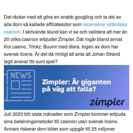
Det räcker med att göra en snabb googling och ta del av
alla dom så kallade affiliatesidor som
recenserar utländska
casinon
. I skrivande stund kan vi se och validera att mer än
20 olika casinon erbjuder Zimpler. Där ingår bland annat
Koi casino, Trickz, Buumi med dlera. Ingen av dom har
svensk licens. Är det då rimligt att anta att Johan Strand
tagit ansvar för sunt spel?
Juli 2023 blir sista månaden som Zimpler kommer erbjuda
sina betalningsmetoder till casinon utan svensk licens.
Annars riskerar dom böter som uppgår till 25 miljoner