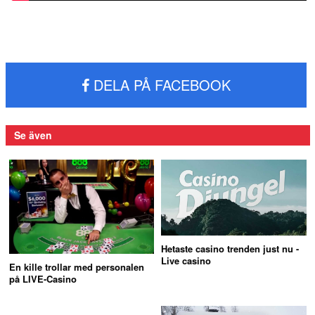
DELA PÅ FACEBOOK
Se även
Hetaste casino trenden just nu -
Live casino
En kille trollar med personalen
på LIVE-Casino