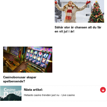
Såhär stor är chansen att du får
en vit jul i år!
Casinobonusar skapar
spelberoende?
Nästa artikel:
Hetaste casino trenden just nu - Live casino
Nöje