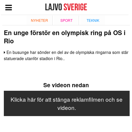
START
NYHETER
SPORT
TEKNIK
En unge förstör en olympisk ring på OS i
NYHETER
Rio
NÖJE
En busunge har sönder en del av de olympiska ringarna som står
TV
statuerade utanför stadion i Rio..
TEKNIK
ESPORT
Se videon nedan
QUIZ
SPORT
Klicka här för att stänga reklamfilmen och se
videon.
GIVANDE