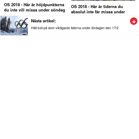
OS 2018 - Här är höjdpunkterna
OS 2018 - Här är tiderna du
du inte vill missa under söndag
absolut inte får missa under
Onsdagen
Nästa artikel:
Håll koll på dom viktigaste tiderna under lördagen den 17/2
Nyheter
Här är höjdpunkterna du inte vill missa
under OS-lördagen
OS är verkligen en otrolig idrottsfest, men med så många
tävlingar som går samtidigt så kan det vara svårt att hålla koll på
vad man inte får missa, vi gör jobbet lättare åt dig!
Det finns inget bättre än att luta sig tillbaka i soffan och kolla
på OS, men för oss som inte har så mycket tid över så kan
det vara svårt att planera in vad man egentligen ska kolla på.
Vi gör jobbet enklare för dig och listar dom kommande
höjdpunkterna du absolut inte får missa under lördagen den