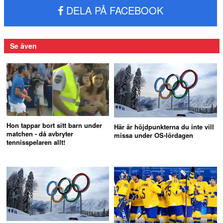
DELA PÅ FACEBOOK
Se även
Hon tappar bort sitt barn under
Här är höjdpunkterna du inte vill
matchen - då avbryter
missa under OS-lördagen
tennisspelaren allt!