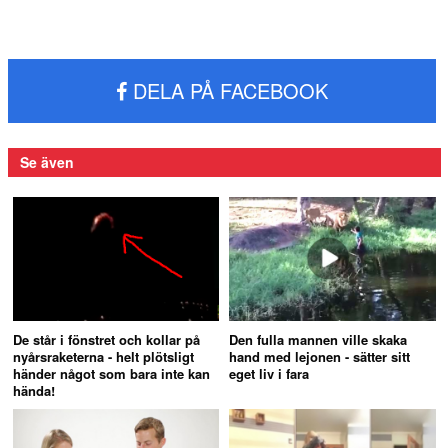
DELA PÅ FACEBOOK
Se även
De står i fönstret och kollar på
Den fulla mannen ville skaka
nyårsraketerna - helt plötsligt
hand med lejonen - sätter sitt
händer något som bara inte kan
eget liv i fara
hända!