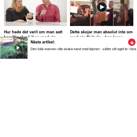
Hur hade det varit om man satt
Detta skojar man absolut inte om
handfänglsad ihop med sin
med sin flickvän - han lurar
Nästa artikel:
partner under 24 timmar
henne totalt
Den fulla mannen ville skaka hand med lejonen - sätter sitt eget liv i fara
Nyheter
Den fulla mannen ville skaka hand med
lejonen - sätter sitt eget liv i fara
Mannen som inte har någon rädsla i kroppen riskerar sitt liv när
han tar sig ner till lejonen på Nehru Zoologiska Park.
Se videon nedan