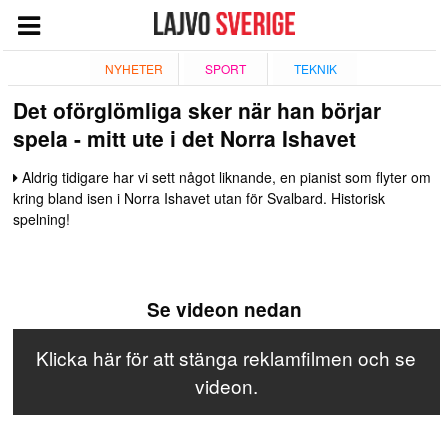
START
NYHETER
SPORT
TEKNIK
Det oförglömliga sker när han börjar
NYHETER
spela - mitt ute i det Norra Ishavet
NÖJE
Aldrig tidigare har vi sett något liknande, en pianist som flyter om
TV
kring bland isen i Norra Ishavet utan för Svalbard. Historisk
TEKNIK
spelning!
ESPORT
QUIZ
Se videon nedan
SPORT
Klicka här för att stänga reklamfilmen och se
GIVANDE
videon.