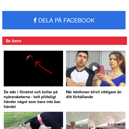
DELA PÅ FACEBOOK
Se även
De står i fönstret och kollar på
När telefonen blivit viktigare än
nyårsraketerna - helt plötsligt
ditt förhållande
händer något som bara inte kan
hända!