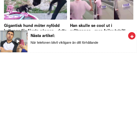
Gigantisk hund möter nyfödd
Han skulle se cool ut i
kattunge för första gången - detta
rulltrappan - men failar totalt!
Nästa artikel:
måste du se!
När telefonen blivit viktigare än ditt förhållande
Nöje
När telefonen blivit viktigare än ditt
förhållande
Hysteriskt roligt klipp och igenkänningsfaktorn är 100% :) När sin
partner värderar telefonen högre än ert förhållande.
Se videon nedan