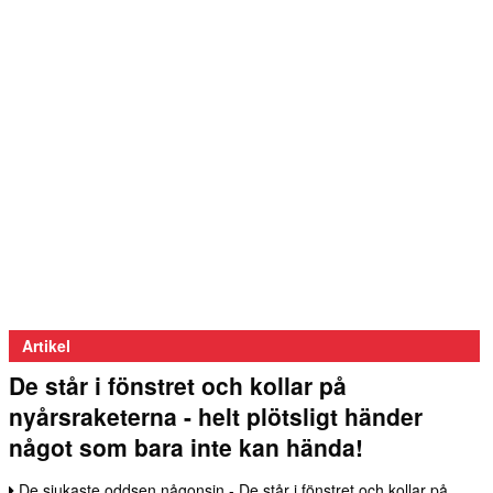
Artikel
De står i fönstret och kollar på
nyårsraketerna - helt plötsligt händer
något som bara inte kan hända!
De sjukaste oddsen någonsin - De står i fönstret och kollar på