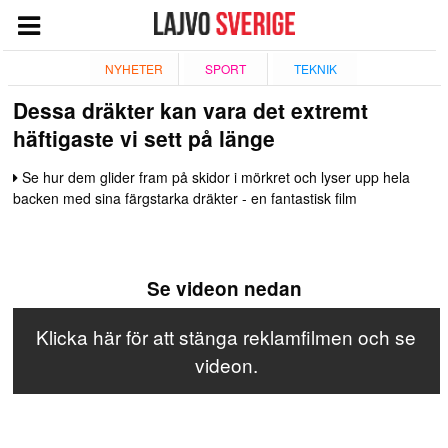
START
NYHETER
SPORT
TEKNIK
Dessa dräkter kan vara det extremt
NYHETER
häftigaste vi sett på länge
NÖJE
Se hur dem glider fram på skidor i mörkret och lyser upp hela
TV
backen med sina färgstarka dräkter - en fantastisk film
TEKNIK
ESPORT
Se videon nedan
QUIZ
SPORT
Klicka här för att stänga reklamfilmen och se
videon.
GIVANDE