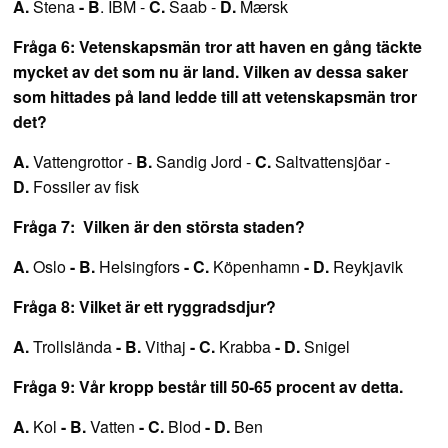
A.
Stena
- B
. IBM -
C.
Saab -
D.
Mærsk
Fråga 6: Vetenskapsmän tror att haven en gång täckte
mycket av det som nu är land. Vilken av dessa saker
som hittades på land ledde till att vetenskapsmän tror
det?
A.
Vattengrottor -
B.
Sandig Jord -
C.
Saltvattensjöar -
D.
Fossiler av fisk
Fråga 7: Vilken är den största staden?
A.
Oslo
- B.
Helsingfors
- C.
Köpenhamn
- D.
Reykjavik
Fråga 8: Vilket är ett ryggradsdjur?
A.
Trollslända
- B.
Vithaj
- C.
Krabba
- D.
Snigel
Fråga 9: Vår kropp består till 50-65 procent av detta.
A.
Kol
- B.
Vatten
- C.
Blod
- D.
Ben