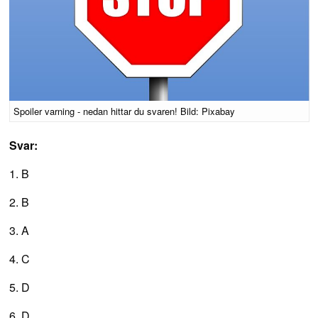
Spoiler varning - nedan hittar du svaren! Bild: Pixabay
Svar:
1. B
2. B
3. A
4. C
5. D
6. D