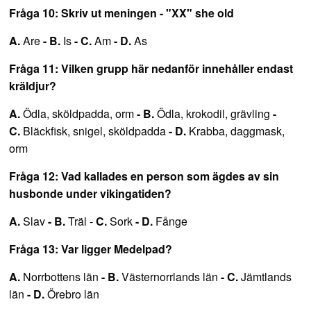
Fråga 10: Skriv ut meningen - "XX" she old
A.
Are
- B.
Is
- C.
Am
- D.
As
Fråga 11: Vilken grupp här nedanför innehåller endast
kräldjur?
A.
Ödla, sköldpadda, orm
- B.
Ödla, krokodil, grävling
-
C.
Bläckfisk, snigel, sköldpadda
- D.
Krabba, daggmask,
orm
Fråga 12: Vad kallades en person som ägdes av sin
husbonde under vikingatiden?
A.
Slav
- B.
Träl -
C.
Sork
- D.
Fånge
Fråga 13: Var ligger Medelpad?
A.
Norrbottens län
- B.
Västernorrlands län
- C.
Jämtlands
län
- D.
Örebro län