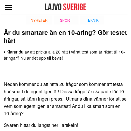
START
NYHETER
SPORT
TEKNIK
Är du smartare än en 10-åring? Gör testet
NYHETER
här!
NÖJE
Klarar du av att pricka alla 20 rätt i vårat test som är riktat till 10-
TV
åringar? Nu är det upp till bevis!
TEKNIK
ESPORT
Nedan kommer du att hitta 20 frågor som kommer att testa
QUIZ
hur smart du egentligen är! Dessa frågor är skapade för 10
SPORT
åringar, så känn ingen press.. Utmana dina vänner för att se
vem som egentligen är smartast! Är du lika smart som en
GIVANDE
10-åring?
Svaren hittar du längst ner i artikeln!