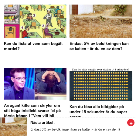
Kan du lista ut vem som begått
Endast 5% av befolkningen kan
mordet?
se katten - är du en av dem?
Arrogant kille som skryter om
Kan du lösa alla bildgåtor på
sitt höga intellekt svarar fel på
under 15 sekunder är du super
första frågan i "Vem vill bli
smart!
miljonär"
Nästa artikel:
Endast 5% av befolkningen kan se katten - är du en av dem?
Givande