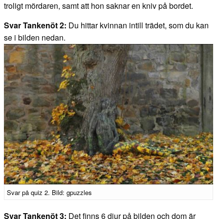
troligt mördaren, samt att hon saknar en kniv på bordet.
Svar Tankenöt 2:
Du hittar kvinnan intill trädet, som du kan
se i bilden nedan.
Svar på quiz 2. Bild: gpuzzles
Svar Tankenöt 3:
Det finns 6 djur på bilden och dom är