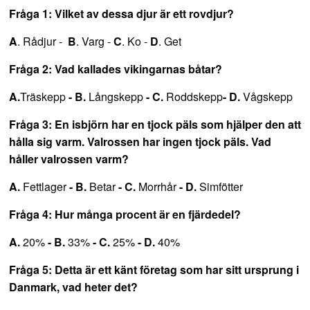
Fråga 1: Vilket av dessa djur är ett rovdjur?
A
. Rådjur -
B
. Varg -
C
. Ko -
D
. Get
Fråga 2: Vad kallades vikingarnas båtar?
A.
Träskepp
- B.
Långskepp
- C.
Roddskepp
- D.
Vågskepp
Fråga 3:
En isbjörn har en tjock päls som hjälper den att
hålla sig varm. Valrossen har ingen tjock päls. Vad
håller valrossen varm?
A.
Fettlager
- B.
Betar
- C.
Morrhår
- D.
Simfötter
Fråga 4: Hur många procent är en fjärdedel?
A.
20%
- B.
33%
- C.
25%
- D.
40%
Fråga 5: Detta är ett känt företag som har sitt ursprung i
Danmark, vad heter det?