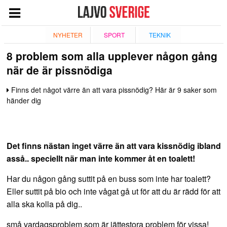
START
NYHETER
SPORT
TEKNIK
8 problem som alla upplever någon gång
NYHETER
när de är pissnödiga
NÖJE
Finns det något värre än att vara pissnödig? Här är 9 saker som
TV
händer dig
TEKNIK
ESPORT
Det finns nästan inget värre än att vara kissnödig ibland
QUIZ
asså.. speciellt när man inte kommer åt en toalett!
SPORT
Har du någon gång suttit på en buss som inte har toalett?
GIVANDE
Eller suttit på bio och inte vågat gå ut för att du är rädd för att
alla ska kolla på dig..
små vardagsproblem som är jättestora problem för vissa!