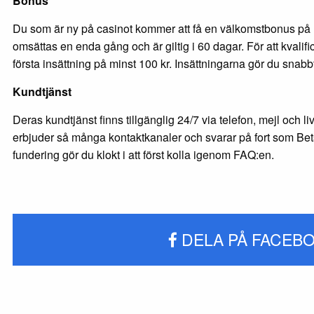
Bonus
Du som är ny på casinot kommer att få en välkomstbonus på
omsättas en enda gång och är giltig i 60 dagar. För att kvalif
första insättning på minst 100 kr. Insättningarna gör du snab
Kundtjänst
Deras kundtjänst finns tillgänglig 24/7 via telefon, mejl och li
erbjuder så många kontaktkanaler och svarar på fort som Be
fundering gör du klokt i att först kolla igenom FAQ:en.
DELA PÅ FACEB