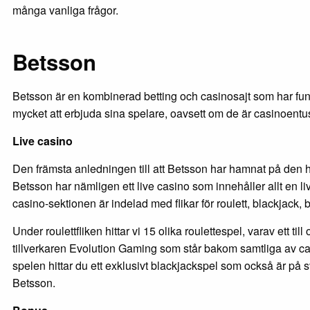
många vanliga frågor.
Betsson
Betsson är en kombinerad betting och casinosajt som har fu
mycket att erbjuda sina spelare, oavsett om de är casinoentusi
Live casino
Den främsta anledningen till att Betsson har hamnat på den här
Betsson har nämligen ett live casino som innehåller allt en l
casino-sektionen är indelad med flikar för roulett, blackjack, 
Under roulettfliken hittar vi 15 olika roulettespel, varav ett ti
tillverkaren Evolution Gaming som står bakom samtliga av cas
spelen hittar du ett exklusivt blackjackspel som också är på
Betsson.