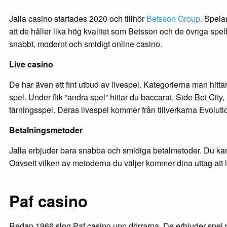
Jalla casino startades 2020 och tillhör
Betsson Group.
Spelar
att de håller lika hög kvalitet som Betsson och de övriga spel
snabbt, modernt och smidigt online casino.
Live casino
De har även ett fint utbud av livespel. Kategorierna man hittar
spel. Under flik ”andra spel” hittar du baccarat, Side Bet City
tärningsspel. Deras livespel kommer från tillverkarna Evolu
Betalningsmetoder
Jalla erbjuder bara snabba och smidiga betalmetoder. Du ka
Oavsett vilken av metoderna du väljer kommer dina uttag att
Paf casino
Redan 1966 slog Paf casino upp dörrarna. De erbjuder spel 