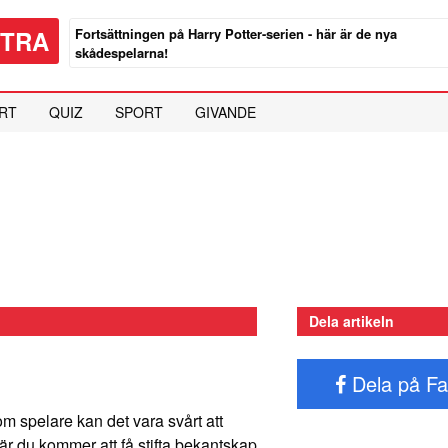
TRA
Fortsättningen på Harry Potter-serien - här är de nya
skådespelarna!
RT
QUIZ
SPORT
GIVANDE
Dela artikeln
Dela på F
m spelare kan det vara svårt att
 där du kommer att få stifta bekantskap