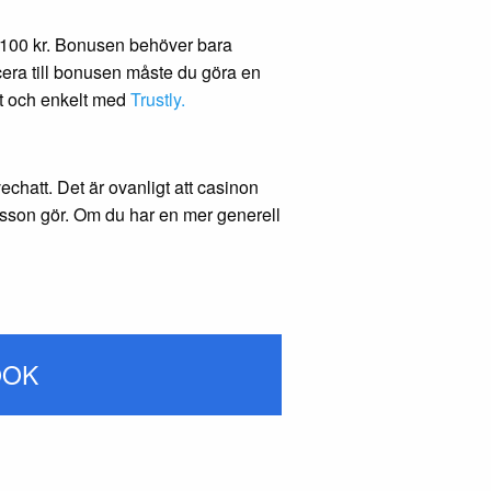
 100 kr. Bonusen behöver bara
icera till bonusen måste du göra en
bt och enkelt med
Trustly.
vechatt. Det är ovanligt att casinon
tsson gör. Om du har en mer generell
OOK