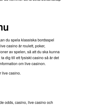
nu
 kan du spela klassiska bordsspel
ive casino är roulett, poker,
ioner av spelen, så att du ska kunna
a dig till ett fysiskt casino så är det
nformation om live casinon.
 live casino.
åde odds, casino, live casino och