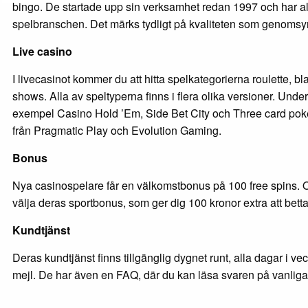
bingo. De startade upp sin verksamhet redan 1997 och har all
spelbranschen. Det märks tydligt på kvaliteten som genomsyr
Live casino
I livecasinot kommer du att hitta spelkategorierna roulette, 
shows. Alla av speltyperna finns i flera olika versioner. Under 
exempel Casino Hold ’Em, Side Bet City och Three card pok
från Pragmatic Play och Evolution Gaming.
Bonus
Nya casinospelare får en välkomstbonus på 100 free spins. O
välja deras sportbonus, som ger dig 100 kronor extra att betta 
Kundtjänst
Deras kundtjänst finns tillgänglig dygnet runt, alla dagar i ve
mejl. De har även en FAQ, där du kan läsa svaren på vanliga 