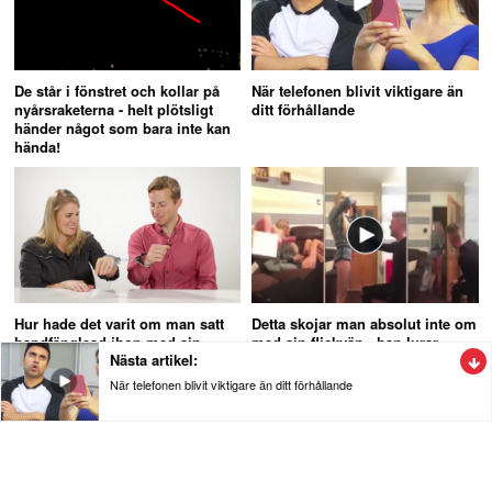
De står i fönstret och kollar på
När telefonen blivit viktigare än
nyårsraketerna - helt plötsligt
ditt förhållande
händer något som bara inte kan
hända!
Hur hade det varit om man satt
Detta skojar man absolut inte om
handfänglsad ihop med sin
med sin flickvän - han lurar
Nästa artikel:
partner under 24 timmar
henne totalt
När telefonen blivit viktigare än ditt förhållande
Nöje
När telefonen blivit viktigare än ditt
förhållande