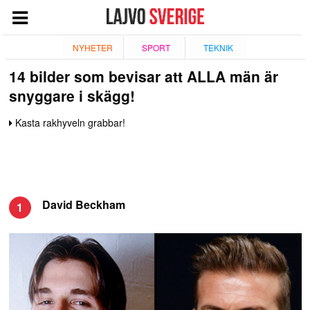
START
NYHETER
SPORT
TEKNIK
14 bilder som bevisar att ALLA män är
NYHETER
snyggare i skägg!
NÖJE
Kasta rakhyveln grabbar!
TV
TEKNIK
ESPORT
QUIZ
David Beckham
1
SPORT
GIVANDE