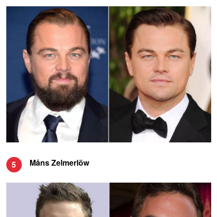
Måns Zelmerlöw
5